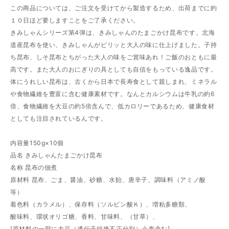
この商品については、ご注文を受けてから製造するため、出荷までに約
１０日ほど要しますことをご了承ください。
きみしゃんシリーズ第4弾は、きみしゃんのたまごかけ昆布です。北海
道産昆布を使い、きみしゃんがピリッと大人の味に仕上げました。子持
ち昆布、しそ昆布とちがった大人の味をご賞味あれ！ご飯のおともに最
高です。また大人のおにぎりの具としても自信をもっている逸品です。
体にうれしい昆布は、古くから日本で長寿食として親しまれ、ミネラル
や食物繊維を豊富に含む健康素材です。なんとカルシウムは牛乳の約6
倍、食物繊維を大豆の約5倍含んで、低カロリーであるため、健康食材
としても注目されているんです。
内容量150g×10個
品名 きみしゃんたまごかけ昆布
名称 昆布の佃煮
原材料 昆布、ごま、醤油、砂糖、水飴、唐辛子、調味料（アミノ酸
等）
着色料（カラメル）、保存料（ソルビン酸Ｋ）、増粘多糖類、
酸味料、環状オリゴ糖、香料、甘味料、（甘草）、
[原材料の一部に大豆（遺伝子組換不正分別）小麦含む]