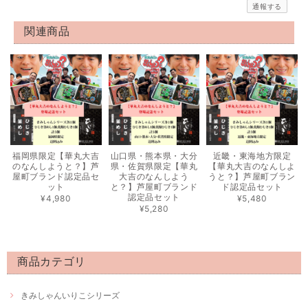
通報する
関連商品
福岡県限定【華丸大吉
山口県・熊本県・大分
近畿・東海地方限定
のなんしようと？】芦
県・佐賀県限定【華丸
【華丸大吉のなんしよ
屋町ブランド認定品セ
大吉のなんしよう
うと？】芦屋町ブラン
ット
と？】芦屋町ブランド
ド認定品セット
認定品セット
¥4,980
¥5,480
¥5,280
商品カテゴリ
きみしゃんいりこシリーズ