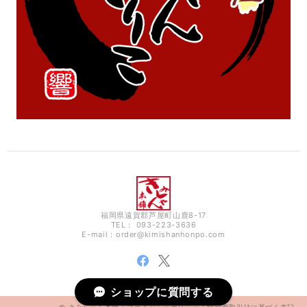
福岡県遠賀郡芦屋町山鹿8-17
TEL： 093-223-3636
E-mail：
order@kimishanhonpo.com
ショップに質問する
きみしゃん本舗 |
プライバシーポリシー
|
特定商取引法に基づく表記