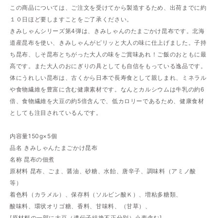
この商品については、ご注文を受けてから製造するため、出荷までに約
１０日ほど要しますことをご了承ください。
きみしゃんシリーズ第4弾は、きみしゃんのたまごかけ昆布です。北海
道産昆布を使い、きみしゃんがピリッと大人の味に仕上げました。子持
ち昆布、しそ昆布とちがった大人の味をご賞味あれ！ご飯のおともに最
高です。また大人のおにぎりの具としても自信をもっている逸品です。
体にうれしい昆布は、古くから日本で長寿食として親しまれ、ミネラル
や食物繊維を豊富に含む健康素材です。なんとカルシウムは牛乳の約6
倍、食物繊維を大豆の約5倍含んで、低カロリーであるため、健康食材
としても注目されているんです。
内容量150g×5個
品名 きみしゃんたまごかけ昆布
名称 昆布の佃煮
原材料 昆布、ごま、醤油、砂糖、水飴、唐辛子、調味料（アミノ酸
等）
着色料（カラメル）、保存料（ソルビン酸Ｋ）、増粘多糖類、
酸味料、環状オリゴ糖、香料、甘味料、（甘草）、
[原材料の一部に大豆（遺伝子組換不正分別）小麦含む]