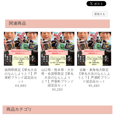
通報する
関連商品
福岡県限定【華丸大吉
山口県・熊本県・大分
近畿・東海地方限定
のなんしようと？】芦
県・佐賀県限定【華丸
【華丸大吉のなんしよ
屋町ブランド認定品セ
大吉のなんしよう
うと？】芦屋町ブラン
ット
と？】芦屋町ブランド
ド認定品セット
認定品セット
¥4,980
¥5,480
¥5,280
商品カテゴリ