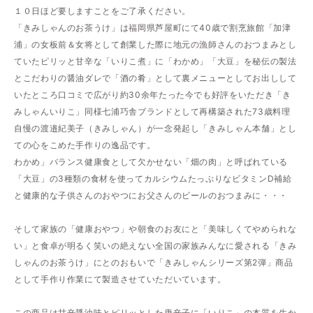
１０日ほど要しますことをご了承ください。
「きみしゃんのお茶うけ」は福岡県芦屋町にて40歳で割烹旅館「加津
浦」の女板前＆女将として創業した際に地元の漁師さんのおつまみとし
ていたピリッと甘辛な「いりこ煮」に「わかめ」「大豆」を秘伝の製法
とこだわりの醤油ダレで「酒の肴」として裏メニューとしてお出しして
いたところ口コミで広がり約30余年たった今でも好評をいただき「き
みしゃんいりこ」同様七浦巧舎ブランドとして再構築された73歳料理
自慢の渡邉紀美子（きみしゃん）が一念発起し「きみしゃん本舗」とし
ての心をこめた手作りの逸品です。
わかめ」バランス健康食として欠かせない「畑の肉」と呼ばれている
「大豆」の3種類の食材を使ってカルシウムたっぷりなビタミンD補給
と健康的な子供さんのおやつにお父さんのビールのおつまみに・・・
そして家族の「健康おやつ」や朝食のお友にと「美味しくてやめられな
い」と食卓が明るく笑いの絶えない全国の家族みんなに愛される「きみ
しゃんのお茶うけ」にとのおもいで「きみしゃんシリーズ第2弾」商品
として手作り作業にて製造させていただいています。
この商品は甘辛醤油味とピリッとした唐辛子に「いりこ」の本質を生か