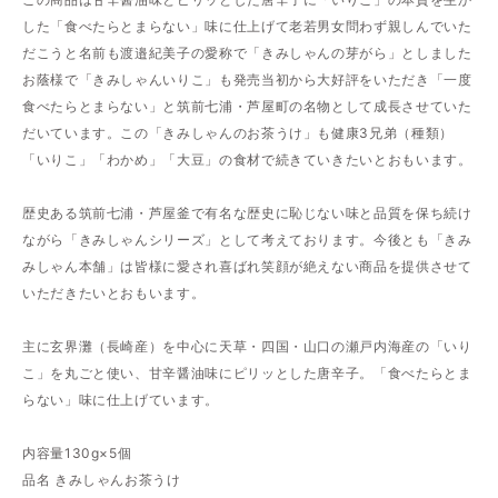
した「食べたらとまらない」味に仕上げて老若男女問わず親しんでいた
だこうと名前も渡邉紀美子の愛称で「きみしゃんの芽がら」としました
お蔭様で「きみしゃんいりこ」も発売当初から大好評をいただき「一度
食べたらとまらない」と筑前七浦・芦屋町の名物として成長させていた
だいています。この「きみしゃんのお茶うけ」も健康3兄弟（種類）
「いりこ」「わかめ」「大豆」の食材で続きていきたいとおもいます。
歴史ある筑前七浦・芦屋釜で有名な歴史に恥じない味と品質を保ち続け
ながら「きみしゃんシリーズ」として考えております。今後とも「きみ
みしゃん本舗」は皆様に愛され喜ばれ笑顔が絶えない商品を提供させて
いただきたいとおもいます。
主に玄界灘（長崎産）を中心に天草・四国・山口の瀬戸内海産の「いり
こ」を丸ごと使い、甘辛醤油味にピリッとした唐辛子。「食べたらとま
らない」味に仕上げています。
内容量130g×5個
品名 きみしゃんお茶うけ